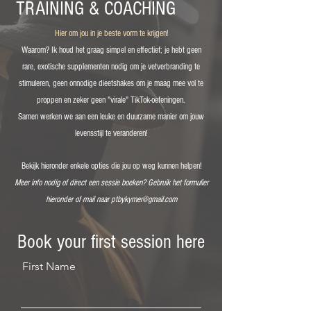
TRAINING & COACHING
Hier om jou in je beste vorm te krijgen!
Waarom? Ik houd het graag simpel en effectief; je hebt geen
rare, exotische supplementen nodig om je vetverbranding te
stimuleren, geen onnodige dieetshakes om je maag mee vol te
proppen en zeker geen "virale" TikTok-oefeningen.
Samen werken we aan een leuke en duurzame manier om jouw
levensstijl te veranderen!
Bekijk hieronder enkele opties die jou op weg kunnen helpen!
Meer info nodig of direct een sessie boeken? Gebruik het formulier
hieronder of mail naar
ptbykymer@gmail.com
Book your first session here
First Name