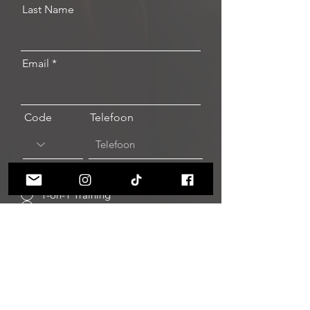
Last Name
Email
Code
Telefoon
Selecteer een optie
1-on-1 Training
Duo session
Small Group
Online Coaching (60 min)
Orientation / Free Trial